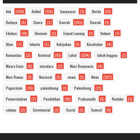
Adv
(439)
Artikel
(139)
banyuasin
(3)
Berita
(13)
Budaya
(5)
Daera
(2)
Daerah
(355)
Dearah
(1)
Edukasi
(18)
Ekonomi
(3)
Empat Lawang
(1)
Hukum
(7)
Iklan
(7)
Jakarta
(2)
Kebijakan
(1)
Kesehatan
(4)
Komunitas
(2)
Kriminal
(10)
Lahat
(304)
lubuk linggau
(1)
Muara Enim
(8)
muratara
(2)
Musi Banyuasin
(4)
Musi Rawas
(1)
Nasional
(1)
newa
(1)
News
(307)
Pagaralam
(76)
palembamg
(1)
Palembang
(21)
Pemerintahan
(7)
Pendidikan
(10)
Prabumulih
(5)
Redaksi
(3)
sekayu
(2)
Seremonial
(1)
Sosial
(1)
Sumsel
(6)