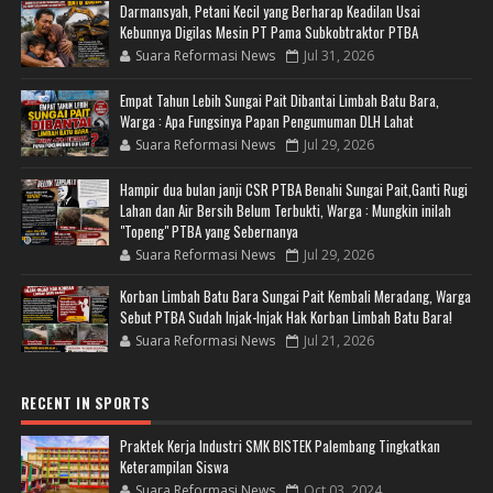
Darmansyah, Petani Kecil yang Berharap Keadilan Usai
Kebunnya Digilas Mesin PT Pama Subkobtraktor PTBA
Suara Reformasi News
Jul 31, 2026
Empat Tahun Lebih Sungai Pait Dibantai Limbah Batu Bara,
Warga : Apa Fungsinya Papan Pengumuman DLH Lahat
Suara Reformasi News
Jul 29, 2026
Hampir dua bulan janji CSR PTBA Benahi Sungai Pait,Ganti Rugi
Lahan dan Air Bersih Belum Terbukti, Warga : Mungkin inilah
"Topeng" PTBA yang Sebernanya
Suara Reformasi News
Jul 29, 2026
Korban Limbah Batu Bara Sungai Pait Kembali Meradang, Warga
Sebut PTBA Sudah Injak-Injak Hak Korban Limbah Batu Bara!
Suara Reformasi News
Jul 21, 2026
RECENT IN SPORTS
Praktek Kerja Industri SMK BISTEK Palembang Tingkatkan
Keterampilan Siswa
Suara Reformasi News
Oct 03, 2024