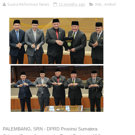
Suara Reformasi News
12 months ago
Adv
,
Artikel
PALEMBANG, SRN - DPRD Provinsi Sumatera