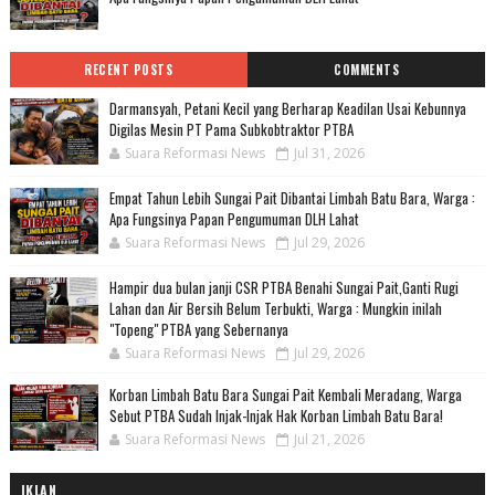
RECENT POSTS
COMMENTS
Darmansyah, Petani Kecil yang Berharap Keadilan Usai Kebunnya
Digilas Mesin PT Pama Subkobtraktor PTBA
Suara Reformasi News
Jul 31, 2026
Empat Tahun Lebih Sungai Pait Dibantai Limbah Batu Bara, Warga :
Apa Fungsinya Papan Pengumuman DLH Lahat
Suara Reformasi News
Jul 29, 2026
Hampir dua bulan janji CSR PTBA Benahi Sungai Pait,Ganti Rugi
Lahan dan Air Bersih Belum Terbukti, Warga : Mungkin inilah
"Topeng" PTBA yang Sebernanya
Suara Reformasi News
Jul 29, 2026
Korban Limbah Batu Bara Sungai Pait Kembali Meradang, Warga
Sebut PTBA Sudah Injak-Injak Hak Korban Limbah Batu Bara!
Suara Reformasi News
Jul 21, 2026
IKLAN